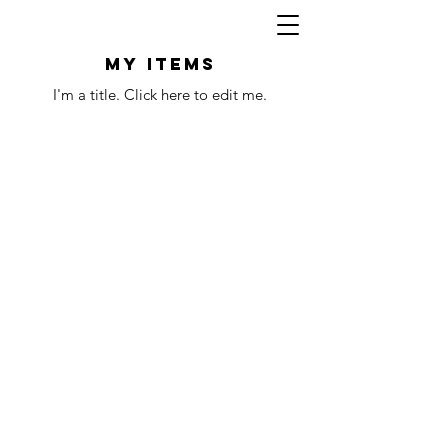
My Items
I'm a title. ​Click here to edit me.
SÜMER ENGINEERING
Vor dem Lieh 10
56479 Neunkirchen
Rheinland-Pfalz, Deutschland
contact​​@suemerengineering.de
Tel.: +49 6436 | 944 891