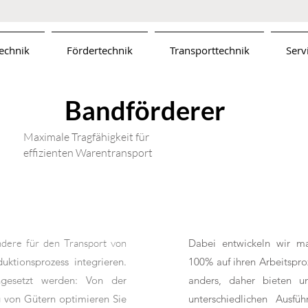
echnik
Fördertechnik
Transporttechnik
Serv
Bandförderer
Maximale Tragfähigkeit für
effizienten Warentransport
ndere für den Transport von
Dabei entwickeln wir ma
uktionsprozess integrieren.
100% auf ihren Arbeitspro
ngesetzt werden: Von der
anders, daher bieten un
g von Gütern optimieren Sie
unterschiedlichen Ausfü