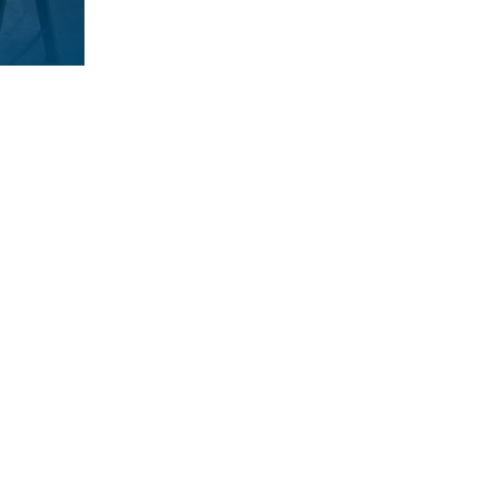
SÜMER ENGINEERING
Vor dem Lieh 10
56479 Neunkirchen
Rheinland-Pfalz, Deutschland
contact​​@suemerengineering.de
Tel.: +49 6436 | 944 891