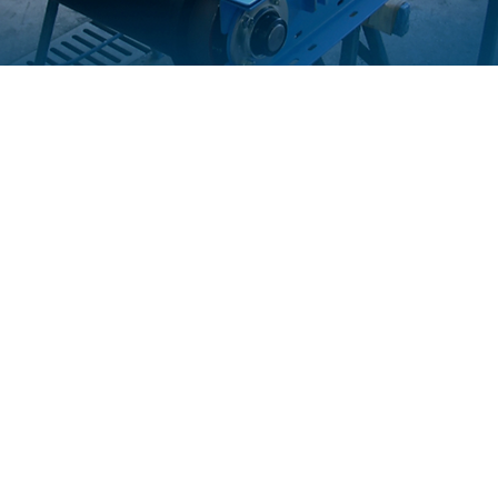
DOWNLOADS
GESCHÄFTSZEITEN
nfrageformular
Montag bis Donnerstag
08:00 – 12:00 Uhr
roduktgruppen
13:00 – 17:30 Uhr
ubehör
Freitag
08:00 – 16:00 Uhr