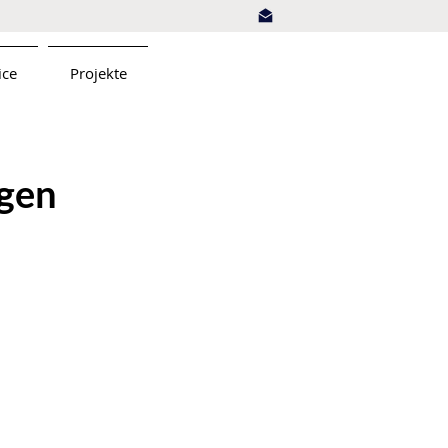
ice
Projekte
agen
rer
u jeden