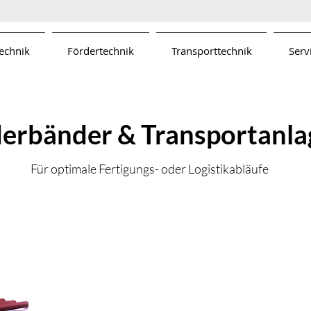
echnik
Fördertechnik
Transporttechnik
Serv
erbänder & Transportanl
Für optimale Fertigungs- oder Logistikabläufe
Rollenförde
Der Klassiker für nahez