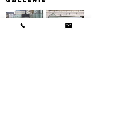
gallerie
SÜMER ENGINEERING
Vor dem Lieh 10
56479 Neunkirchen
Rheinland-Pfalz, Deutschland
contact​​@suemerengineering.de
Tel.: +49 6436 | 944 891
GESCHÄFTSZEITEN
Montag bis Donnerstag
08:00 – 12:00 Uhr
13:00 – 17:30 Uhr